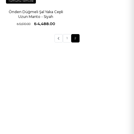
Tümünü Temizle
Önden Düğmeli Şal Yaka Cepli
-20%
Uzun Manto - Siyah
₺4,488.00
₺5,610.00
1
2