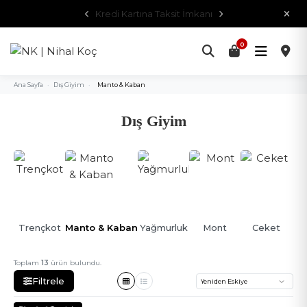
2500₺ Üzeri Ücretsiz Kargo
0
Ana Sayfa
•
Dış Giyim
•
Manto & Kaban
Dış Giyim
Trençkot
Manto & Kaban
Yağmurluk
Mont
Ceket
Toplam
13
ürün bulundu.
Filtrele