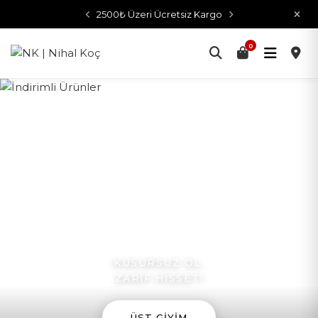
2500₺ Üzeri Ücretsiz Kargo
0
KUSURSUZ OL,
ZARİF HİSSET!
ÜST GIYIM