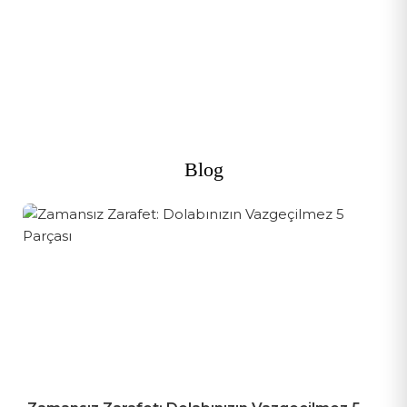
Kapat
Onayla
GÖMLEK ÇEŞİTLERİMİZ İLE TARZINA TARZ KAT
Günlük Şıklığı Keşfet
Blog
Şimdi Al