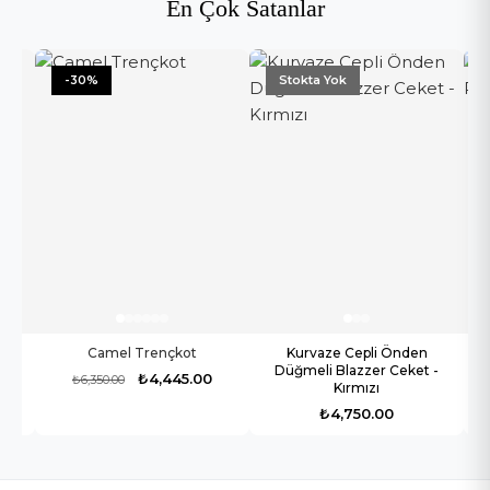
En Çok Satanlar
-30%
Stokta Yok
Cep
Camel Trençkot
Kurvaze Cepli Önden
E
Düğmeli Blazzer Ceket -
₺4,445.00
₺6,350.00
Kırmızı
₺4,750.00