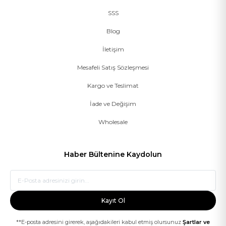
SSS
Blog
İletişim
Mesafeli Satış Sözleşmesi
Kargo ve Teslimat
İade ve Değişim
Wholesale
Haber Bültenine Kaydolun
Kayıt Ol
**E-posta adresini girerek, aşağıdakileri kabul etmiş olursunuz
Şartlar ve