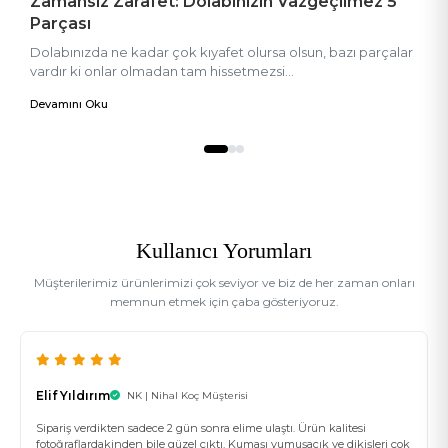
Zamansız Zarafet: Dolabınızın Vazgeçilmez 5
S
Parçası
N
Dolabınızda ne kadar çok kıyafet olursa olsun, bazı parçalar
S
vardır ki onlar olmadan tam hissetmezsi...
g
Devamını Oku
D
Kullanıcı Yorumları
Müşterilerimiz ürünlerimizi çok seviyor ve biz de her zaman onları
memnun etmek için çaba gösteriyoruz.
Elif Yıldırım
NK | Nihal Koç Müşterisi
Sipariş verdikten sadece 2 gün sonra elime ulaştı. Ürün kalitesi
fotoğraflardakinden bile güzel çıktı. Kumaşı yumuşacık ve dikişleri çok