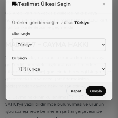
kullanmaktadır.
×
Teslimat Ülkesi Seçin
6.3. Kredi kartının yetkisiz kişilerce haksız veya
hukuka aykırı olarak kullanılması halinde, ALICI kartın
Ürünleri göndereceğimiz ülke:
Türkiye
ilgili banka ile iletişime geçmelidir.
Ülke Seçin
MADDE 7 – CAYMA HAKKI
7.1. ALICI, sözleşme konusu ürünün kendisine veya
Dil Seçin
gösterdiği adresteki kişi/kuruluşa tesliminden
itibaren
14 (on dört) gün
içinde herhangi bir gerekçe
göstermeksizin ve cezai şart ödemeksizin
sözleşmeden cayma hakkına sahiptir.
Kapat
Onayla
7.2. Cayma hakkının kullanılması için bu süre içinde
SATICI'ya yazılı bildirimde bulunulması ve ürünün
işbu sözleşmede belirlenen şartlar çerçevesinde