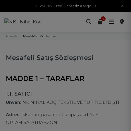
2500₺ Üzeri Ücretsiz Kargo
0
Anasayfa
/
Mesafeli Satış Sözleşmesi
Mesafeli Satış Sözleşmesi
MADDE 1 – TARAFLAR
1.1. SATICI
Unvan:
NK NİHAL KOÇ TEKSTİL VE TUR.TİC.LTD ŞTİ
Adres:
İskenderpaşa mh Gazipaşa cd N:14
ORTAHİSAR/TRABZON