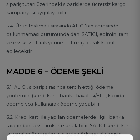
sipariş tutarı üzerindeki siparişlerde ücretsiz kargo
kampanyası uygulayabilir.
5.4. Ürün teslimatı sırasında ALICI'nın adresinde
bulunmaması durumunda dahi SATICI, edimini tam
ve eksiksiz olarak yerine getirmiş olarak kabul
edilecektir.
MADDE 6 – ÖDEME ŞEKLİ
6.1. ALICI, sipariş sırasında tercih ettiği ödeme
yöntemini (kredi kartı, banka havalesi/EFT, kapıda
ödeme vb.) kullanarak ödeme yapabilir.
6.2. Kredi kartı ile yapılan ödemelerde, ilgili banka
tarafından taksit imkanı sunulabilir. SATICI, kredi kartı
ile yapılan ödemeler için iyzico ödeme altyapısını