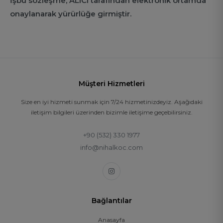
İşbu sözleşme, ALICI tarafından elektronik ortamda
onaylanarak yürürlüğe girmiştir.
Müşteri Hizmetleri
Size en iyi hizmeti sunmak için 7/24 hizmetinizdeyiz. Aşağıdaki
iletişim bilgileri üzerinden bizimle iletişime geçebilirsiniz.
+90 (532) 330 1977
info@nihalkoc.com
Bağlantılar
Anasayfa