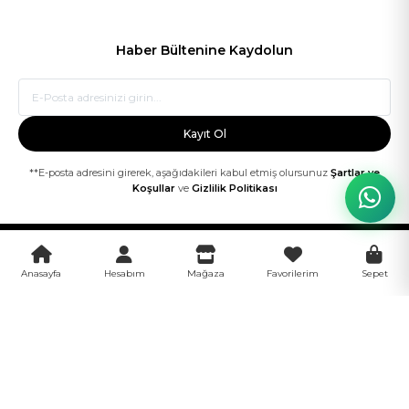
Haber Bültenine Kaydolun
Kayıt Ol
**E-posta adresini girerek, aşağıdakileri kabul etmiş olursunuz
Şartlar ve
Koşullar
ve
Gizlilik Politikası
Anasayfa
Hesabım
Mağaza
Favorilerim
Sepet
Tüm fiyatlarımıza %10 KDV dahildir.
İskenderpaşa mh Gazipaşa cd N:14 ORTAHİSAR/TRABZON
© 2026 NK NİHAL KOÇ TEKSTİL VE TUR.TİC.LTD ŞTİ. Tüm hakları
saklıdır.
Blesyum Yazılım ve Teknoloji tarafından tasarlandı ve geliştirildi.