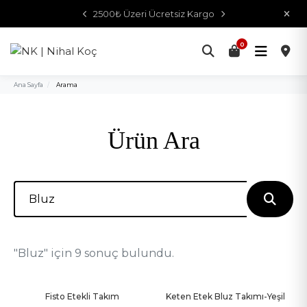
2500₺ Üzeri Ücretsiz Kargo
0
Ana Sayfa
/
Arama
Ürün Ara
"Bluz" için 9 sonuç bulundu.
Fisto Etekli Takım
Keten Etek Bluz Takımı-Yeşil
-20%
-20%