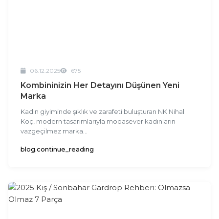
06.12.2025
675
×
Teslimat Ülkesi Seçin
Kombininizin Her Detayını Düşünen Yeni
Marka
Ürünleri göndereceğimiz ülke:
Türkiye
Kadın giyiminde şıklık ve zarafeti buluşturan NK Nihal
Koç, modern tasarımlarıyla modasever kadınların
Ülke Seçin
vazgeçilmez marka...
blog.continue_reading
Dil Seçin