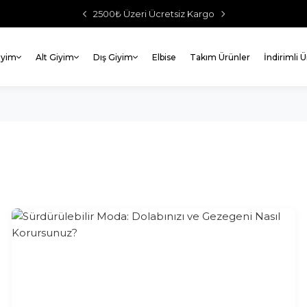
2500₺ Üzeri Ücretsiz Kargo
iyim
Alt Giyim
Dış Giyim
Elbise
Takım Ürünler
İndirimli 