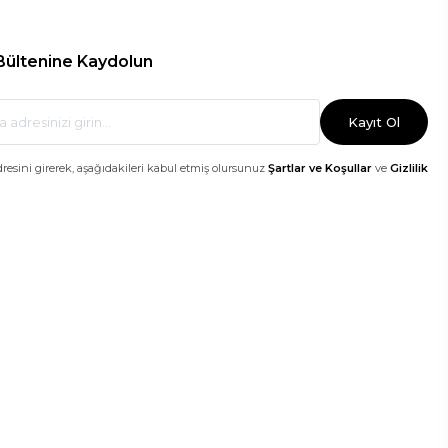
Bültenine Kaydolun
Kayıt Ol
dresini girerek, aşağıdakileri kabul etmiş olursunuz
Şartlar ve Koşullar
ve
Gizlilik