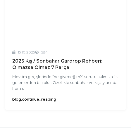
Kapat
Onayla
15.10.2025
584
2025 Kış / Sonbahar Gardrop Rehberi:
Olmazsa Olmaz 7 Parça
Mevsim geçişlerinde “ne giyeceğim?” sorusu aklımıza ilk
gelenlerden biri olur. Özellikle sonbahar ve kış aylarında
hem s...
blog.continue_reading