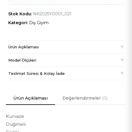
Stok Kodu:
NK2025Y0001_021
Kategori:
Dış Giyim
Ürün Açıklaması
Model Ölçüleri
177 cm
Boy
Teslimat Süresi & Kolay İade
89 cm
Göğüs
Ürün Açıklaması
Değerlendirmeler
(0)
63 cm
Bel
Kurvaze
96 cm
Kalça
Duğmeli