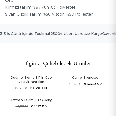
Ceplii
S
Ürün Bedeni
Kırmızı takım %97 Yün %3 Polyester
Türkiye
Siyah Çizgili Takım %50 Viscon %50 Poliester
Ülke Seçin
3-5 İş Günü İçinde Teslimat
2500₺ Üzeri Ücretsiz Kargo
Güvenl
Dil Seçin
İlginizi Çekebilecek Ürünler
Düğmeli Kemerli Pilili Cep
Camel Trençkot
-40%
-30%
Detaylı Pantolon
₺4,445.00
₺6,350.00
₺1,390.00
₺2,310.00
Eşofman Takımı - Taş Rengi
-20%
₺5,112.00
₺6,390.00