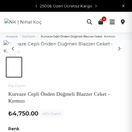
2500₺ Üzeri Ücretsiz Kargo
0
Anasayfa
/
Dış Giyim
/
Kurvaze Cepli Önden Düğmeli Blazzer Ceket - Kırmızı
Dış Giyim
Kurvaze Cepli Önden Düğmeli Blazzer Ceket -
Kırmızı
₺4,750.00
KDV Dahil
Renk