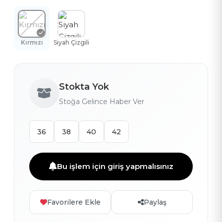
Kırmızı
Siyah Çizgili
Stokta Yok
Stoğa Gelince Haber Ver
36
38
40
42
Bu işlem için giriş yapmalısınız
Favorilere Ekle
Paylaş