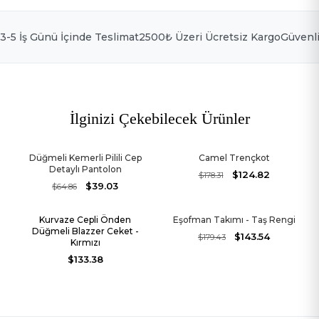
ABD
3-5 İş Günü İçinde Teslimat
2500₺ Üzeri Ücretsiz Kargo
Güvenl
Ülke Seçin
Dil Seçin
İlginizi Çekebilecek Ürünler
Düğmeli Kemerli Pilili Cep
Camel Trençkot
-40%
-30%
Detaylı Pantolon
$124.82
$178.31
$39.03
$64.86
Kurvaze Cepli Önden
Eşofman Takımı - Taş Rengi
Stokta Yok
-20%
Düğmeli Blazzer Ceket -
$143.54
$179.43
Kırmızı
$133.38