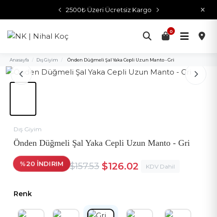
2500₺ Üzeri Ücretsiz Kargo
0
Anasayfa
/
Dış Giyim
/
Önden Düğmeli Şal Yaka Cepli Uzun Manto - Gri
Dış Giyim
Önden Düğmeli Şal Yaka Cepli Uzun Manto - Gri
%20 İNDIRIM
$126.02
$157.53
KDV Dahil
Renk