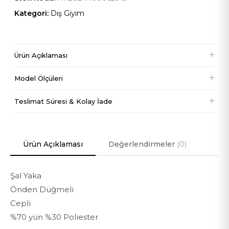
Kategori:
Dış Giyim
Ürün Açıklaması
Model Ölçüleri
177 cm
Boy
Teslimat Süresi & Kolay İade
89 cm
Göğüs
Ürün Açıklaması
Değerlendirmeler
(0)
63 cm
Bel
Şal Yaka
96 cm
Kalça
Önden Düğmeli
Cepli
S
Ürün Bedeni
%70 yün %30 Poliester