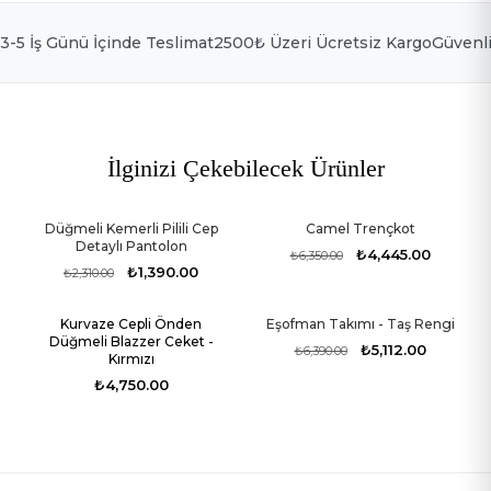
Türkiye
3-5 İş Günü İçinde Teslimat
2500₺ Üzeri Ücretsiz Kargo
Güvenl
Ülke Seçin
Dil Seçin
İlginizi Çekebilecek Ürünler
Düğmeli Kemerli Pilili Cep
Camel Trençkot
-40%
-30%
Detaylı Pantolon
₺4,445.00
₺6,350.00
₺1,390.00
₺2,310.00
Kurvaze Cepli Önden
Eşofman Takımı - Taş Rengi
Stokta Yok
-20%
Düğmeli Blazzer Ceket -
₺5,112.00
₺6,390.00
Kırmızı
₺4,750.00