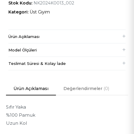
Stok Kodu:
NK2024K0013_002
Kategori:
Üst Giyim
Ürün Açıklaması
Model Ölçüleri
177 cm
Boy
Teslimat Süresi & Kolay İade
89 cm
Göğüs
Ürün Açıklaması
Değerlendirmeler
(0)
63 cm
Bel
Sıfır Yaka
96 cm
Kalça
%100 Pamuk
Uzun Kol
S
Ürün Bedeni