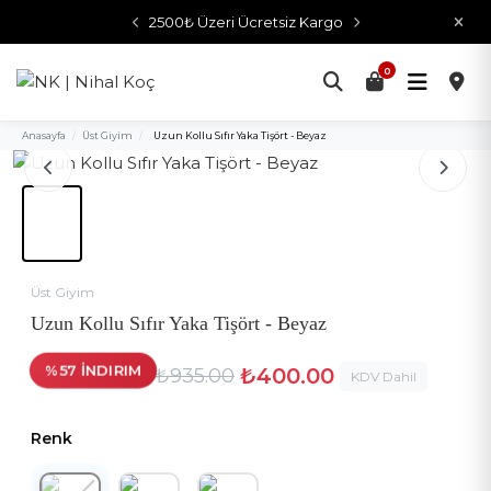
2500₺ Üzeri Ücretsiz Kargo
0
Anasayfa
/
Üst Giyim
/
Uzun Kollu Sıfır Yaka Tişört - Beyaz
Üst Giyim
Uzun Kollu Sıfır Yaka Tişört - Beyaz
%57 İNDIRIM
₺400.00
₺935.00
KDV Dahil
Renk